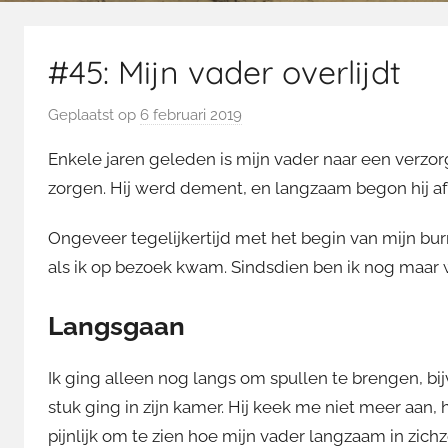
#45: Mijn vader overlijdt
Geplaatst op
6 februari 2019
d
o
Enkele jaren geleden is mijn vader naar een verzor
o
zorgen. Hij werd dement, en langzaam begon hij af 
r
M
Ongeveer tegelijkertijd met het begin van mijn bur
a
als ik op bezoek kwam. Sindsdien ben ik nog maar
r
t
Langsgaan
i
n
Ik ging alleen nog langs om spullen te brengen, bij
stuk ging in zijn kamer. Hij keek me niet meer aan, h
pijnlijk om te zien hoe mijn vader langzaam in zich