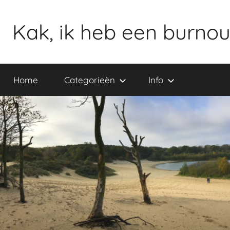
Ga
naar
Kak, ik heb een burnou
de
inhoud
Home
Categorieën
Info