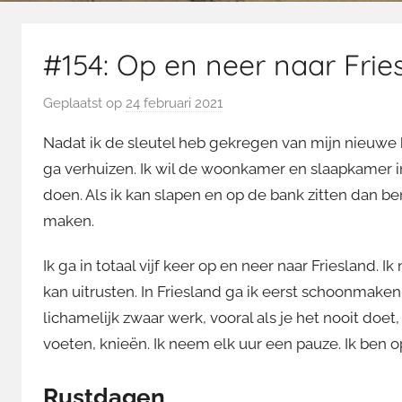
#154: Op en neer naar Frie
Geplaatst op
24 februari 2021
d
o
Nadat ik de sleutel heb gekregen van mijn nieuwe h
o
ga verhuizen. Ik wil de woonkamer en slaapkamer in
r
doen. Als ik kan slapen en op de bank zitten dan ben
M
maken.
a
r
Ik ga in totaal vijf keer op en neer naar Friesland. 
t
i
kan uitrusten. In Friesland ga ik eerst schoonmaken
n
lichamelijk zwaar werk, vooral als je het nooit doet,
voeten, knieën. Ik neem elk uur een pauze. Ik ben
Rustdagen