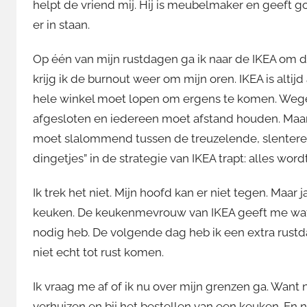
helpt de vriend mij. Hij is meubelmaker en geeft 
er in staan.
Op één van mijn rustdagen ga ik naar de IKEA om de
krijg ik de burnout weer om mijn oren. IKEA is alti
hele winkel moet lopen om ergens te komen. Wege
afgesloten en iedereen moet afstand houden. Maar
moet slalommend tussen de treuzelende, slenteren
dingetjes” in de strategie van IKEA trapt: alles wor
Ik trek het niet. Mijn hoofd kan er niet tegen. Maar
keuken. De keukenmevrouw van IKEA geeft me wat g
nodig heb. De volgende dag heb ik een extra rustd
niet echt tot rust komen.
Ik vraag me af of ik nu over mijn grenzen ga. Wan
verhuizen en bij het bestellen van een keuken. En