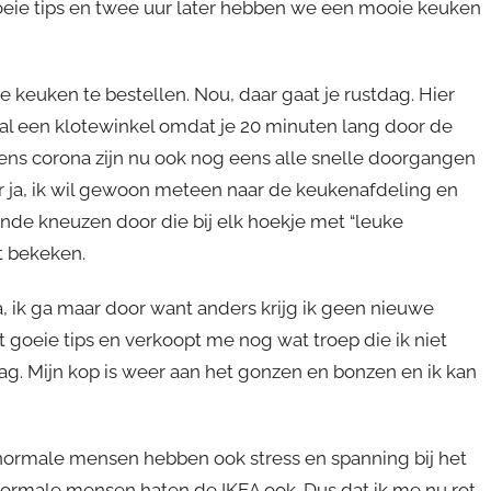
goeie tips en twee uur later hebben we een mooie keuken
 keuken te bestellen. Nou, daar gaat je rustdag. Hier
jd al een klotewinkel omdat je 20 minuten lang door de
ns corona zijn nu ook nog eens alle snelle doorgangen
 ja, ik wil gewoon meteen naar de keukenafdeling en
de kneuzen door die bij elk hoekje met “leuke
dt bekeken.
 ja, ik ga maar door want anders krijg ik geen nieuwe
oeie tips en verkoopt me nog wat troep die ik niet
ag. Mijn kop is weer aan het gonzen en bonzen en ik kan
t normale mensen hebben ook stress en spanning bij het
 normale mensen haten de IKEA ook. Dus dat ik me nu rot