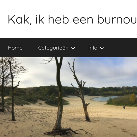
Ga
naar
Kak, ik heb een burnou
de
inhoud
Home
Categorieën
Info