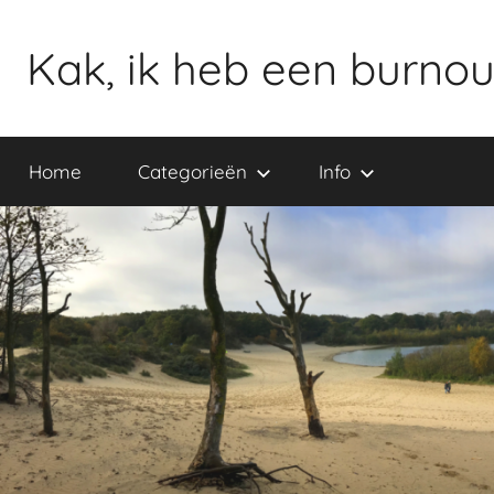
Ga
naar
Kak, ik heb een burnou
de
inhoud
Home
Categorieën
Info