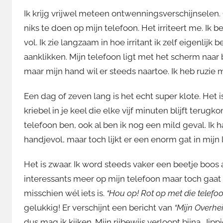
Ik krijg vrijwel meteen ontwenningsverschijnselen.
niks te doen op mijn telefoon. Het irriteert me. Ik 
vol. Ik zie langzaam in hoe irritant ik zelf eigenlijk 
aanklikken. Mijn telefoon ligt met het scherm na
maar mijn hand wil er steeds naartoe. Ik heb ruzie 
Een dag of zeven lang is het echt super klote. Het i
kriebel in je keel die elke vijf minuten blijft terug
telefoon ben, ook al ben ik nog een mild geval. Ik
handjevol, maar toch lijkt er een enorm gat in mijn l
Het is zwaar. Ik word steeds vaker een beetje boos a
interessants meer op mijn telefoon maar toch gaat 
misschien wél iets is.
“Hou op! Rot op met die telefoon
gelukkig! Er verschijnt een bericht van
“Mijn Overhe
dus mag ik kijken. Mijn rijbewijs verloopt bijna. J