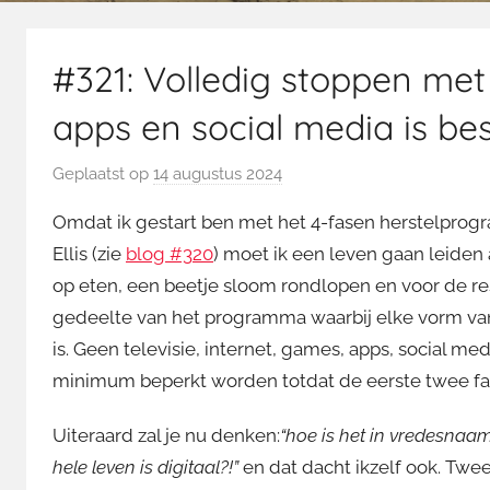
#321: Volledig stoppen met 
apps en social media is be
Geplaatst op
14 augustus 2024
d
o
Omdat ik gestart ben met het 4-fasen herstelprog
o
Ellis (zie
blog #320
) moet ik een leven gaan leiden
r
op eten, een beetje sloom rondlopen en voor de rest
M
gedeelte van het programma waarbij elke vorm van
a
r
is. Geen televisie, internet, games, apps, social med
t
minimum beperkt worden totdat de eerste twee fas
i
n
Uiteraard zal je nu denken:
“hoe is het in vredesnaam
hele leven is digitaal?!”
en dat dacht ikzelf ook. Twe