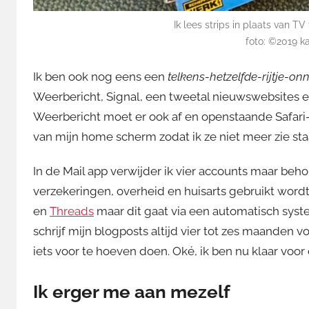
Ik lees strips in plaats van TV 
foto: ©2019 k
Ik ben ook nog eens een
telkens-hetzelfde-rijtje-o
Weerbericht, Signal, een tweetal nieuwswebsites en 
Weerbericht moet er ook af en openstaande Safari-t
van mijn home scherm zodat ik ze niet meer zie staa
In de Mail app verwijder ik vier accounts maar beh
verzekeringen, overheid en huisarts gebruikt wordt
en
Threads
maar dit gaat via een automatisch syst
schrijf mijn blogposts altijd vier tot zes maanden v
iets voor te hoeven doen. Oké, ik ben nu klaar voor 
Ik erger me aan mezelf