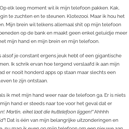
 Op elk leeg moment wil ik mijn telefoon pakken. Kak,
begin te zuchten en te steunen. Klotezooi. Maar ik hou het
ben. Mijn brein wil telkens allemaal shit op mijn telefoon
ar beneden op de bank en maakt geen enkel geluidje meer
met mijn hand en mijn brein en mijn telefoon.
s alsof je constant ergens jeuk hebt of een gigantische
komen. Ik schrik ervan hoe tergend verslaafd ik aan mijn
 had er nooit honderd apps op staan maar slechts een
even te zijn ontstaan.
ls ik met mijn hand weer naar de telefoon ga. Er is niets
mijn hand er steeds naar toe voor het geval dat er
!. Martin, eikel laat die kuttelefoon liggen!”
Ahhhh
id”
! Dat is één van mijn belangrijke uitzonderingen en
ippie, nu mag ik even op mijn telefoon om een nieuwe aan