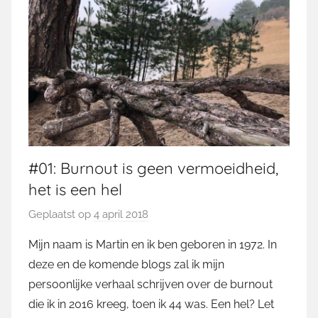
#01: Burnout is geen vermoeidheid,
het is een hel
Geplaatst op
4 april 2018
d
o
Mijn naam is Martin en ik ben geboren in 1972. In
o
deze en de komende blogs zal ik mijn
r
persoonlijke verhaal schrijven over de burnout
M
die ik in 2016 kreeg, toen ik 44 was. Een hel? Let
a