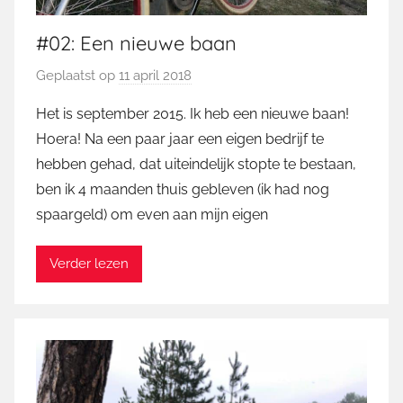
#02: Een nieuwe baan
Geplaatst op
11 april 2018
d
o
Het is september 2015. Ik heb een nieuwe baan!
o
Hoera! Na een paar jaar een eigen bedrijf te
r
hebben gehad, dat uiteindelijk stopte te bestaan,
M
ben ik 4 maanden thuis gebleven (ik had nog
a
spaargeld) om even aan mijn eigen
r
t
i
Verder lezen
n