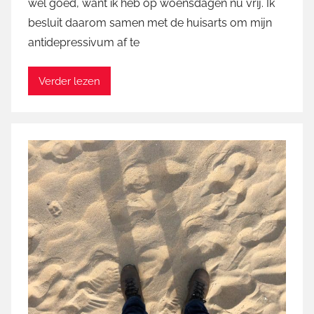
wel goed, want ik heb op woensdagen nu vrij. Ik
M
besluit daarom samen met de huisarts om mijn
a
antidepressivum af te
r
t
i
Verder lezen
n