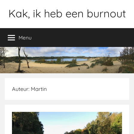
Ga
Kak, ik heb een burnout
naar
de
inhoud
Menu
Auteur:
Martin