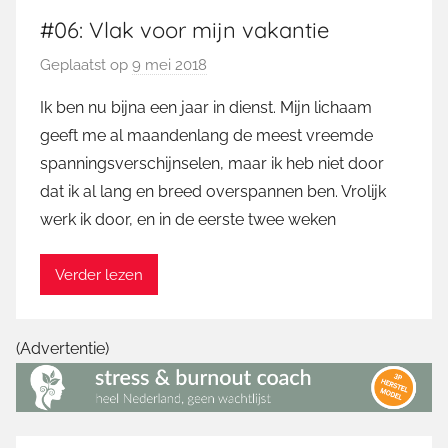
#06: Vlak voor mijn vakantie
Geplaatst op
9 mei 2018
d
o
Ik ben nu bijna een jaar in dienst. Mijn lichaam
o
geeft me al maandenlang de meest vreemde
r
spanningsverschijnselen, maar ik heb niet door
M
dat ik al lang en breed overspannen ben. Vrolijk
a
werk ik door, en in de eerste twee weken
r
t
i
Verder lezen
n
(Advertentie)