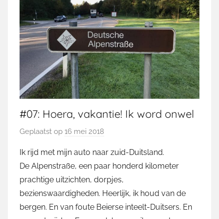
#07: Hoera, vakantie! Ik word onwel
Geplaatst op
16 mei 2018
d
o
Ik rijd met mijn auto naar zuid-Duitsland.
o
De Alpenstraße, een paar honderd kilometer
r
prachtige uitzichten, dorpjes,
M
bezienswaardigheden. Heerlijk, ik houd van de
a
bergen. En van foute Beierse inteelt-Duitsers. En
r