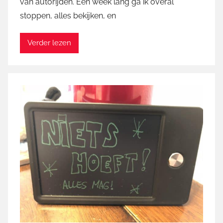
van autorijden. Een week lang ga ik overal
t
i
stoppen, alles bekijken, en
n
Verder lezen