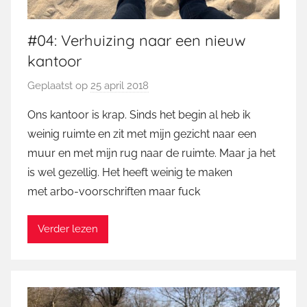
#04: Verhuizing naar een nieuw
kantoor
Geplaatst op
25 april 2018
d
o
Ons kantoor is krap. Sinds het begin al heb ik
o
weinig ruimte en zit met mijn gezicht naar een
r
muur en met mijn rug naar de ruimte. Maar ja het
M
is wel gezellig. Het heeft weinig te maken
a
met arbo-voorschriften maar fuck
r
t
i
Verder lezen
n