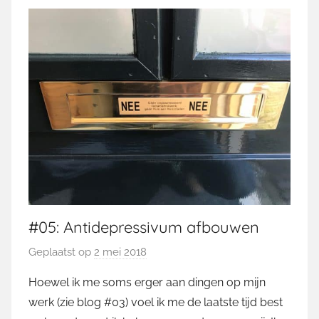
#05: Antidepressivum afbouwen
Geplaatst op
2 mei 2018
d
o
Hoewel ik me soms erger aan dingen op mijn
o
werk (zie blog #03) voel ik me de laatste tijd best
r