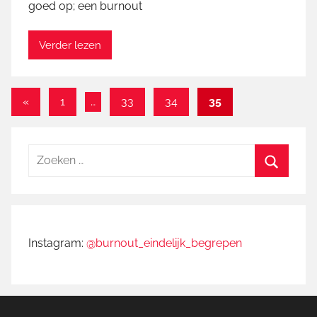
goed op; een burnout
r
t
i
Verder lezen
n
Berichten
Vorige
«
1
…
33
34
35
berichten
paginering
Zoeken
naar:
Zoeken
Instagram:
@burnout_eindelijk_begrepen