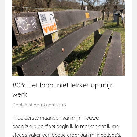
#03: Het loopt niet lekker op mijn
werk
Geplaatst op
18 april 2018
d
o
In de eerste maanden van mijn nieuwe
o
baan (zie blog #02) begin ik te merken dat ik me
r
steeds vaker een beetje erger aan mijn collega’s.
M