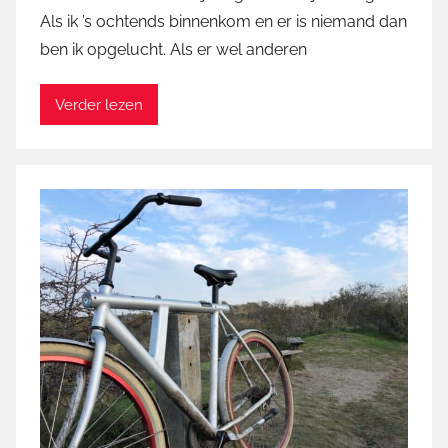
Als ik ’s ochtends binnenkom en er is niemand dan
a
ben ik opgelucht. Als er wel anderen
r
t
i
Verder lezen
n