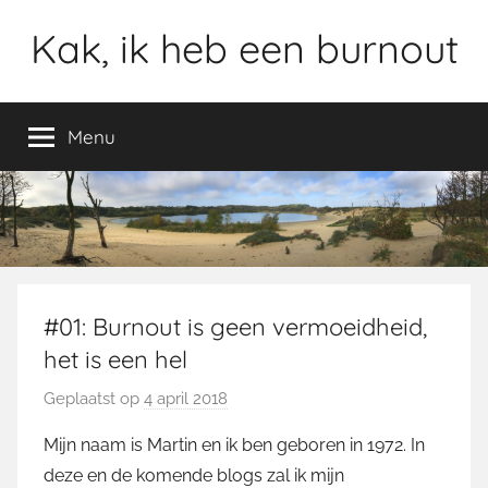
Ga
Kak, ik heb een burnout
naar
de
inhoud
Menu
#01: Burnout is geen vermoeidheid,
het is een hel
Geplaatst op
4 april 2018
d
o
Mijn naam is Martin en ik ben geboren in 1972. In
o
deze en de komende blogs zal ik mijn
r