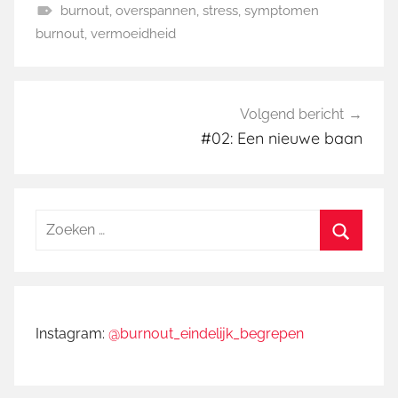
burnout
,
overspannen
,
stress
,
symptomen
p
t
e
e
c
G
burnout
,
vermoeidheid
p
d
s
e
e
I
k
b
e
Bericht
n
y
o
n
Volgend bericht
navigatie
c
o
#02: Een nieuwe baan
a
k
t
e
g
Zoeken
o
naar:
Zoeken
r
i
e
Instagram:
@burnout_eindelijk_begrepen