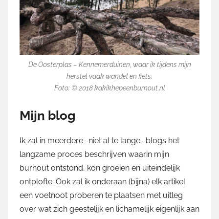
De Oosterplas – Kennemerduinen, waar ik tijdens mijn
herstel vaak wandel en fiets.
Foto: © 2018 kakikhebeenburnout.nl
Mijn blog
Ik zal in meerdere -niet al te lange- blogs het
langzame proces beschrijven waarin mijn
burnout ontstond, kon groeien en uiteindelijk
ontplofte. Ook zal ik onderaan (bijna) elk artikel
een voetnoot proberen te plaatsen met uitleg
over wat zich geestelijk en lichamelijk eigenlijk aan