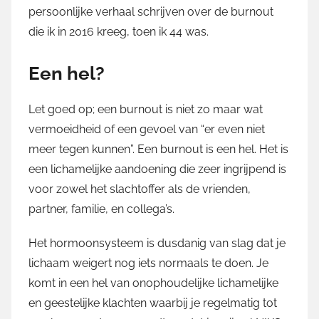
persoonlijke verhaal schrijven over de burnout
M
die ik in 2016 kreeg, toen ik 44 was.
a
r
Een hel?
t
i
n
Let goed op; een burnout is niet zo maar wat
vermoeidheid of een gevoel van “er even niet
meer tegen kunnen”. Een burnout is een hel. Het is
een lichamelijke aandoening die zeer ingrijpend is
voor zowel het slachtoffer als de vrienden,
partner, familie, en collega’s.
Het hormoonsysteem is dusdanig van slag dat je
lichaam weigert nog iets normaals te doen. Je
komt in een hel van onophoudelijke lichamelijke
en geestelijke klachten waarbij je regelmatig tot