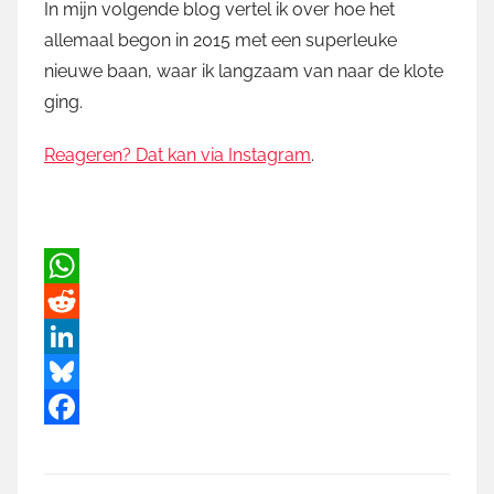
In mijn volgende blog vertel ik over hoe het
allemaal begon in 2015 met een superleuke
nieuwe baan, waar ik langzaam van naar de klote
ging.
Reageren? Dat kan via Instagram
.
W
h
R
a
e
L
t
d
i
B
s
d
n
l
F
A
i
k
u
a