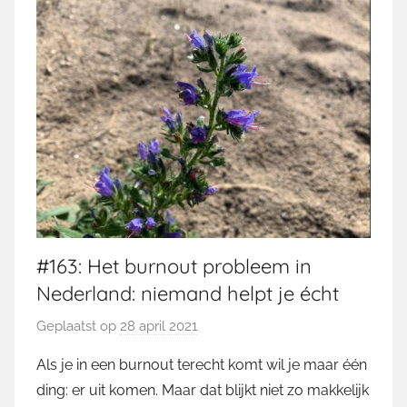
#163: Het burnout probleem in
Nederland: niemand helpt je écht
Geplaatst op
28 april 2021
d
o
Als je in een burnout terecht komt wil je maar één
o
ding: er uit komen. Maar dat blijkt niet zo makkelijk
r