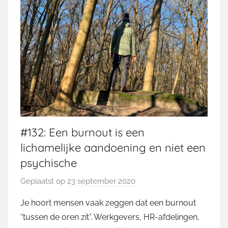
#132: Een burnout is een
lichamelijke aandoening en niet een
psychische
Geplaatst op
23 september 2020
d
o
Je hoort mensen vaak zeggen dat een burnout
o
“tussen de oren zit”. Werkgevers, HR-afdelingen,
r