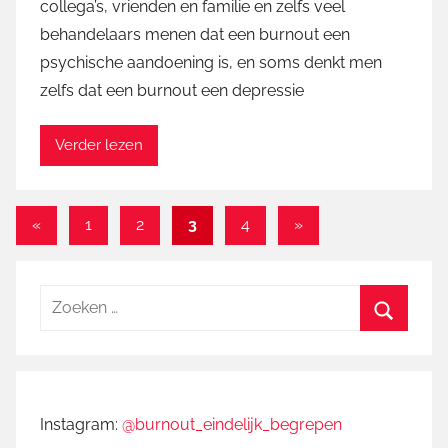
collega’s, vrienden en familie en zelfs veel
M
behandelaars menen dat een burnout een
a
psychische aandoening is, en soms denkt men
r
zelfs dat een burnout een depressie
t
i
n
Verder lezen
Berichten
Vorige
Volgende
«
1
2
3
4
»
berichten
berichten
paginering
Zoeken
naar:
Zoeken
Instagram:
@burnout_eindelijk_begrepen