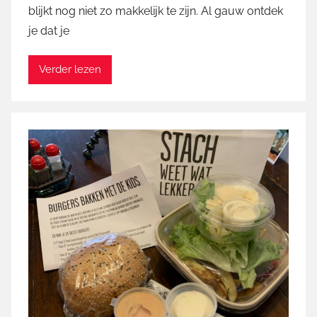
blijkt nog niet zo makkelijk te zijn. Al gauw ontdek
a
je dat je
r
t
i
Verder lezen
n