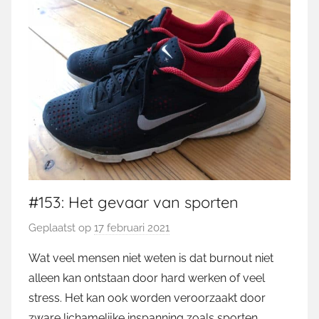
#153: Het gevaar van sporten
Geplaatst op
17 februari 2021
d
o
Wat veel mensen niet weten is dat burnout niet
o
alleen kan ontstaan door hard werken of veel
r
stress. Het kan ook worden veroorzaakt door
M
zware lichamelijke inspanning zoals sporten.