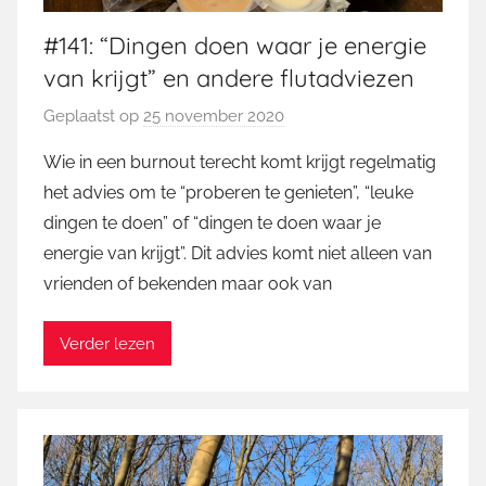
#141: “Dingen doen waar je energie
van krijgt” en andere flutadviezen
Geplaatst op
25 november 2020
d
o
Wie in een burnout terecht komt krijgt regelmatig
o
het advies om te “proberen te genieten”, “leuke
r
dingen te doen” of “dingen te doen waar je
M
energie van krijgt”. Dit advies komt niet alleen van
a
vrienden of bekenden maar ook van
r
t
i
Verder lezen
n