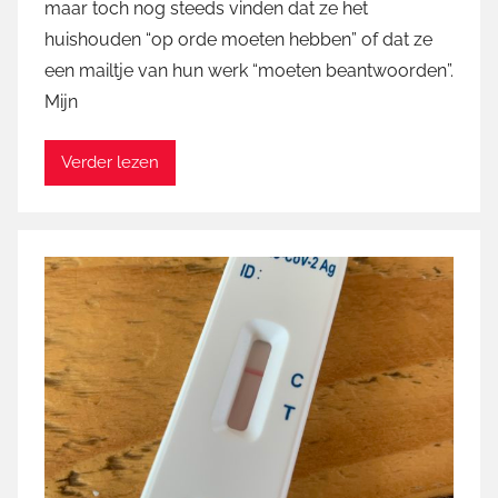
maar toch nog steeds vinden dat ze het
M
huishouden “op orde moeten hebben” of dat ze
a
een mailtje van hun werk “moeten beantwoorden”.
r
Mijn
t
i
n
Verder lezen