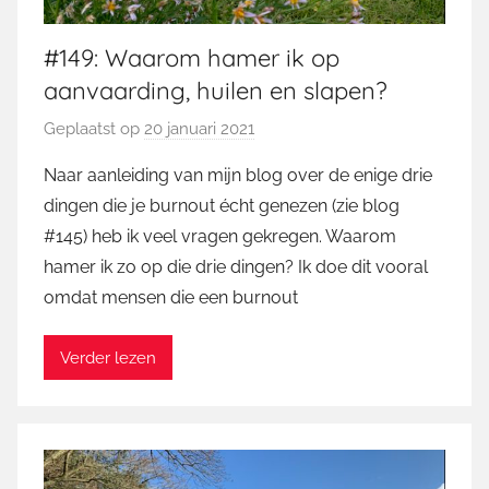
#149: Waarom hamer ik op
aanvaarding, huilen en slapen?
Geplaatst op
20 januari 2021
d
o
Naar aanleiding van mijn blog over de enige drie
o
dingen die je burnout écht genezen (zie blog
r
#145) heb ik veel vragen gekregen. Waarom
M
hamer ik zo op die drie dingen? Ik doe dit vooral
a
omdat mensen die een burnout
r
t
i
Verder lezen
n