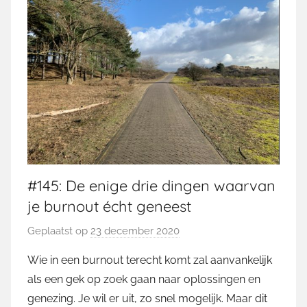
#145: De enige drie dingen waarvan
je burnout écht geneest
Geplaatst op
23 december 2020
d
o
Wie in een burnout terecht komt zal aanvankelijk
o
als een gek op zoek gaan naar oplossingen en
r
genezing. Je wil er uit, zo snel mogelijk. Maar dit
M