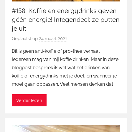
#158: Koffie en energydrinks geven
géén energie! Integendeel: ze putten
je uit
Geplaatst op
24 maart 2021
d
o
Dit is geen anti-koffie of pro-thee verhaal.
o
Iedereen mag van mij koffie drinken. Maar in deze
r
blogpost bespreek ik wel wat het drinken van
M
koffie of energydrinks met je doet, en wanneer je
a
moet gaan oppassen. Veel mensen denken dat
r
t
i
Verder lezen
n