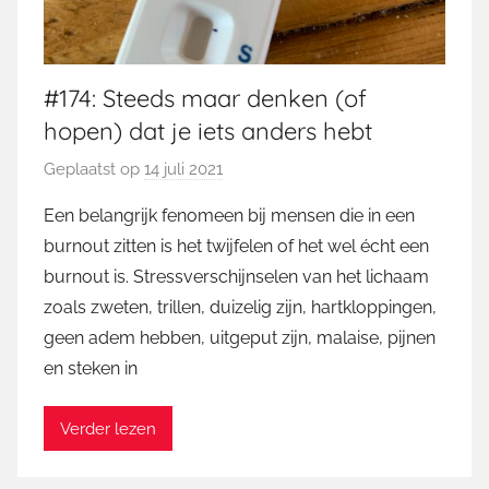
#174: Steeds maar denken (of
hopen) dat je iets anders hebt
Geplaatst op
14 juli 2021
d
o
Een belangrijk fenomeen bij mensen die in een
o
burnout zitten is het twijfelen of het wel écht een
r
burnout is. Stressverschijnselen van het lichaam
M
zoals zweten, trillen, duizelig zijn, hartkloppingen,
a
geen adem hebben, uitgeput zijn, malaise, pijnen
r
en steken in
t
i
n
Verder lezen