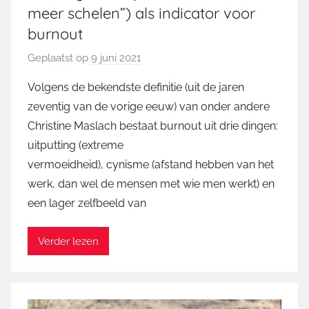
meer schelen”) als indicator voor
burnout
Geplaatst op
9 juni 2021
d
o
Volgens de bekendste definitie (uit de jaren
o
zeventig van de vorige eeuw) van onder andere
r
Christine Maslach bestaat burnout uit drie dingen:
M
uitputting (extreme
a
vermoeidheid), cynisme (afstand hebben van het
r
werk, dan wel de mensen met wie men werkt) en
t
i
een lager zelfbeeld van
n
Verder lezen