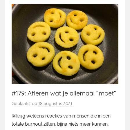
#179: Afleren wat je allemaal “moet”
Geplaatst op
18 augustus 2021
d
o
Ik krijg weleens reacties van mensen die in een
o
totale burnout zitten, bijna niets meer kunnen,
r