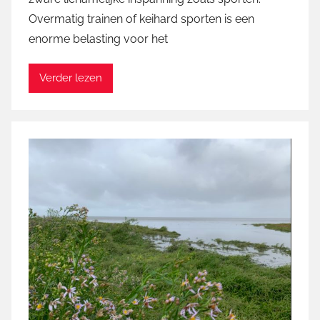
a
Overmatig trainen of keihard sporten is een
r
enorme belasting voor het
t
i
n
Verder lezen