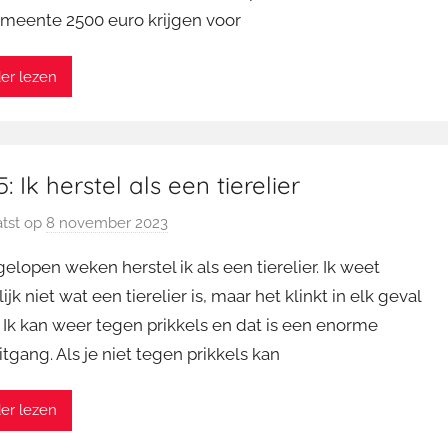
meente 2500 euro krijgen voor
a
r
t
er lezen
i
n
: Ik herstel als een tierelier
tst op
8 november 2023
d
o
elopen weken herstel ik als een tierelier. Ik weet
o
ijk niet wat een tierelier is, maar het klinkt in elk geval
r
 Ik kan weer tegen prikkels en dat is een enorme
M
tgang. Als je niet tegen prikkels kan
a
r
t
er lezen
i