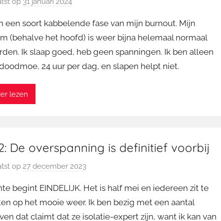
tst op
31 januari 2024
d
o
 in een soort kabbelende fase van mijn burnout. Mijn
o
am (behalve het hoofd) is weer bijna helemaal normaal
r
den. Ik slaap goed, heb geen spanningen. Ik ben alleen
M
doodmoe, 24 uur per dag, en slapen helpt niet.
a
r
t
er lezen
i
n
: De overspanning is definitief voorbij
tst op
27 december 2023
d
o
te begint EINDELIJK. Het is half mei en iedereen zit te
o
en op het mooie weer. Ik ben bezig met een aantal
r
ven dat claimt dat ze isolatie-expert zijn, want ik kan van
M