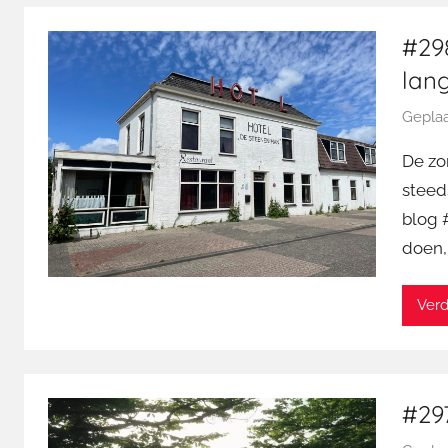
#298
lan
Geplaa
De zo
steeds
blog 
doen,
Verd
#297