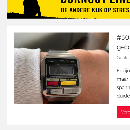
#302
geb
Geplaa
Er zi
maar 
spanni
duide
Verd