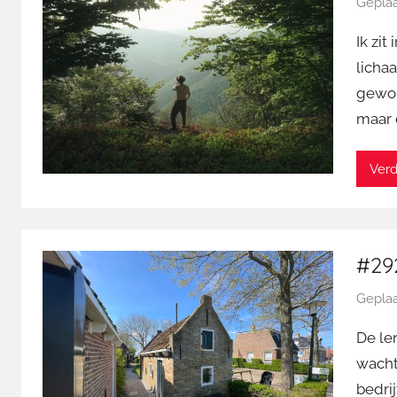
Geplaa
Ik zit
licha
gewor
maar 
Verd
#292
Geplaa
De len
wacht
bedrij