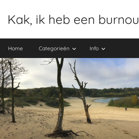
Ga
naar
Kak, ik heb een burnou
de
inhoud
Home
Categorieën
Info