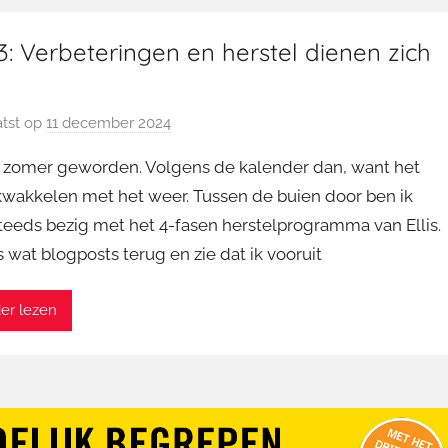
: Verbeteringen en herstel dienen zich
tst op
11 december 2024
d
o
s zomer geworden. Volgens de kalender dan, want het
o
t kwakkelen met het weer. Tussen de buien door ben ik
r
teeds bezig met het 4-fasen herstelprogramma van Ellis.
M
s wat blogposts terug en zie dat ik vooruit
a
r
t
er lezen
i
n