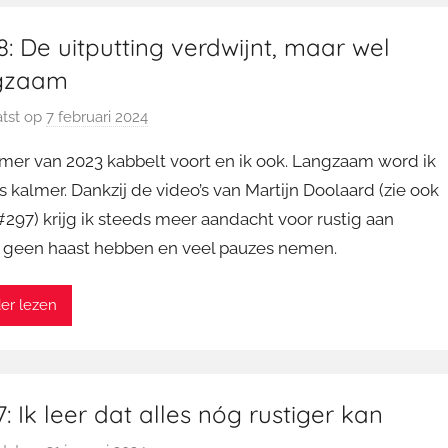
: De uitputting verdwijnt, maar wel
gzaam
tst op
7 februari 2024
d
o
mer van 2023 kabbelt voort en ik ook. Langzaam word ik
o
 kalmer. Dankzij de video’s van Martijn Doolaard (zie ook
r
#297) krijg ik steeds meer aandacht voor rustig aan
M
 geen haast hebben en veel pauzes nemen.
a
r
t
er lezen
i
n
: Ik leer dat alles nóg rustiger kan