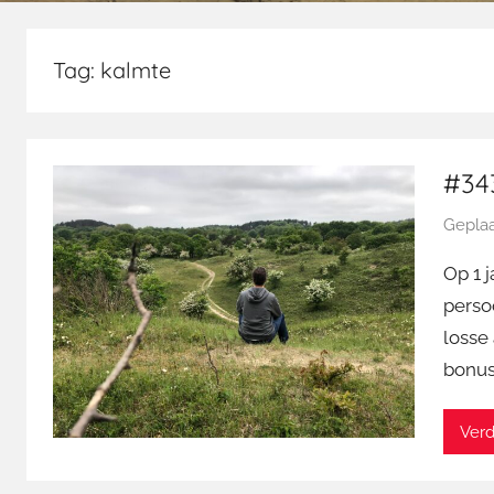
Tag:
kalmte
#343
Geplaa
Op 1 
persoo
losse 
bonusb
Verd