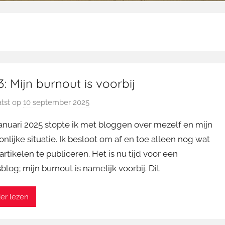
: Mijn burnout is voorbij
tst op
10 september 2025
d
o
januari 2025 stopte ik met bloggen over mezelf en mijn
o
nlijke situatie. Ik besloot om af en toe alleen nog wat
r
artikelen te publiceren. Het is nu tijd voor een
M
log; mijn burnout is namelijk voorbij. Dit
a
r
t
er lezen
i
n