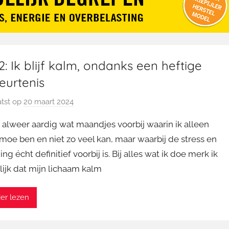
: Ik blijf kalm, ondanks een heftige
eurtenis
tst op
20 maart 2024
d
o
jn alweer aardig wat maandjes voorbij waarin ik alleen
o
moe ben en niet zo veel kan, maar waarbij de stress en
r
ng écht definitief voorbij is. Bij alles wat ik doe merk ik
M
lijk dat mijn lichaam kalm
a
r
t
er lezen
i
n