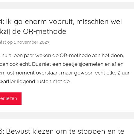
n
: Ik ga enorm vooruit, misschien wel
kzij de OR-methode
tst op
1 november 2023
d
o
n nu al een paar weken de OR-methode aan het doen,
o
dan ook echt. Dus niet een beetje sjoemelen en af en
r
en rustmoment overslaan, maar gewoon echt elke 2 uur
M
wartier liggend rusten met de
a
r
t
er lezen
i
n
3: Bewust kiezen om te stoppen en te