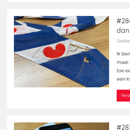
#284
dan
Geplaa
Ik be
maar 
toe e
een k
Verd
#28