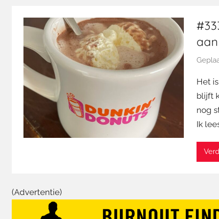
#333
aan
Geplaa
Het i
blijf
nog s
Ik lee
Verd
(Advertentie)