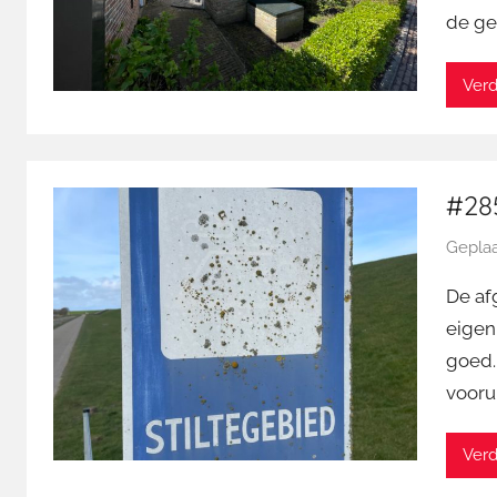
de ge
Verd
#285
Geplaa
De afg
eigenl
goed.
voorui
Verd