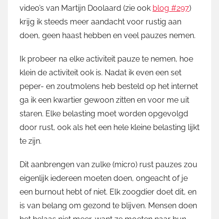
video’s van Martijn Doolaard (zie ook
blog #297
)
M
krijg ik steeds meer aandacht voor rustig aan
a
doen, geen haast hebben en veel pauzes nemen.
r
t
Ik probeer na elke activiteit pauze te nemen, hoe
i
klein de activiteit ook is. Nadat ik even een set
n
peper- en zoutmolens heb besteld op het internet
ga ik een kwartier gewoon zitten en voor me uit
staren. Elke belasting moet worden opgevolgd
door rust, ook als het een hele kleine belasting lijkt
te zijn.
Dit aanbrengen van zulke (micro) rust pauzes zou
eigenlijk iedereen moeten doen, ongeacht of je
een burnout hebt of niet. Elk zoogdier doet dit, en
is van belang om gezond te blijven. Mensen doen