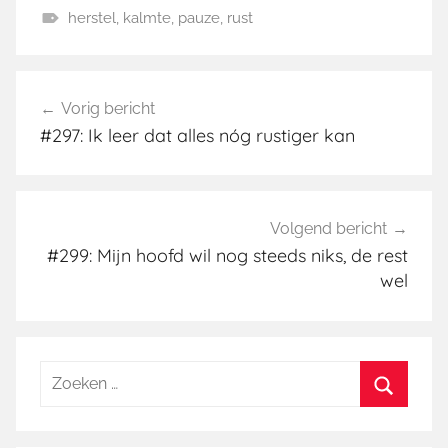
herstel
,
kalmte
,
pauze
,
rust
p
t
e
e
c
G
p
d
s
e
e
Bericht
I
k
b
e
Vorig bericht
navigatie
n
y
o
n
#297: Ik leer dat alles nóg rustiger kan
c
o
a
k
t
e
Volgend bericht
g
#299: Mijn hoofd wil nog steeds niks, de rest
o
wel
r
i
e
Zoeken
naar:
Zoeken