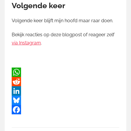
Volgende keer
Volgende keer blijft mijn hoofd maar raar doen.
Bekijk reacties op deze blogpost of reageer zelf
via Instagram
.
W
h
R
a
e
L
t
d
i
B
s
d
n
l
F
A
i
k
u
a