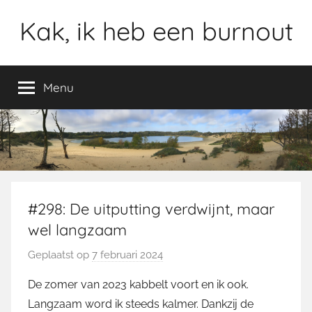
Ga
Kak, ik heb een burnout
naar
de
inhoud
Menu
#298: De uitputting verdwijnt, maar
wel langzaam
Geplaatst op
7 februari 2024
d
o
De zomer van 2023 kabbelt voort en ik ook.
o
Langzaam word ik steeds kalmer. Dankzij de
r